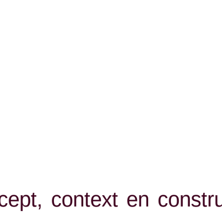
c
e
p
t
,
c
o
n
t
e
x
t
e
n
c
o
n
s
t
r