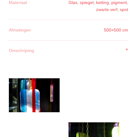
Materiaal
Glas, spiegel, ketting, pigment,
zwarte verf, spot
Afmetingen
500×500 cm
+
Omschrijving
Wat maakt een plek eigenlijk tot thuis?
Is het de structuur van een huis, of zijn het de herinneringen,
emoties en relaties die ermee verbonden zijn?
In dit werk wordt de betekenis van thuis onderzocht aan de
hand van persoonlijke verhalen van ouderen. Hun
perspectieven leggen vier terugkerende verbanden bloot:
spullen, tijd, plek en mensen.
Alle verhalen samen vormen een puzzel. Een lijn die zich