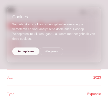
NL
/
EN
Cookies
Wat is thuis?
Wij gebruiken cookies om uw gebruikerservaring te
verbeteren en voor analytische doeleinden. Door op
'Accepteren' te klikken, gaat u akkoord met het gebruik van
deze cookies.
expositie
installatie
onderzoek
Accepteren
Weigeren
spiegel
Jaar
2023
Type
Expositie