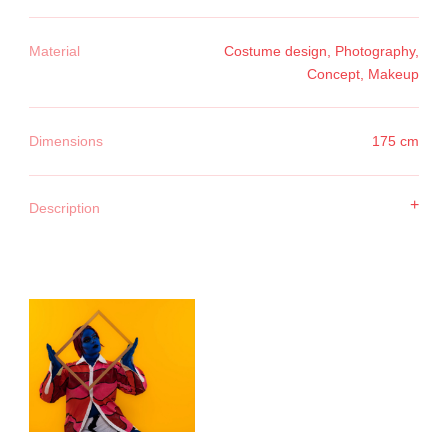
Material
Costume design, Photography,
Concept, Makeup
Dimensions
175 cm
+
Description
A tribute to a source of inspiration, translated into form, body
and presence.
The recognisable visual language of Piet Parra — rhythm,
repetition, cut-out silhouettes — has been translated into a
costume.
An interpretation, an attempt to bring his visual world to life in
material, posture and movement.