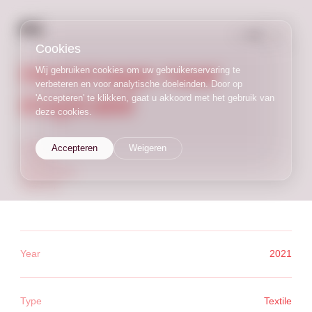
NL
/
EN
Cookies
Hommage naar
Wij gebruiken cookies om uw gebruikerservaring te
verbeteren en voor analytische doeleinden. Door op
inspiratie
'Accepteren' te klikken, gaat u akkoord met het gebruik van
deze cookies.
textile
Accepteren
Weigeren
costume
photography
make-up
Year
2021
Type
Textile